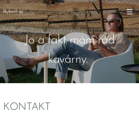
Rybníkář
Jo a fakt mám rád
kavárny.
KONTAKT